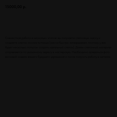
15000,00
р.
Заказать
Совместная работа в несколько этапов: вы получаете слепочную массу и
создаете слепок носика питомца (масса быстро затвердевает, поэтому у вас
будет несколько попыток создать идеальный слепок). Далее слепочный материал
отправляется по указанному адресу в мастерскую. Необходимо дождаться фото
восковой модели вашего будущего украшения и после получить работу в металле.